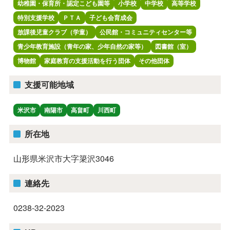
幼稚園・保育所・認定こども園等
小学校
中学校
高等学校
特別支援学校
ＰＴＡ
子ども会育成会
放課後児童クラブ（学童）
公民館・コミュニティセンター等
青少年教育施設（青年の家、少年自然の家等）
図書館（室）
博物館
家庭教育の支援活動を行う団体
その他団体
支援可能地域
米沢市
南陽市
高畠町
川西町
所在地
山形県米沢市大字簗沢3046
連絡先
0238-32-2023