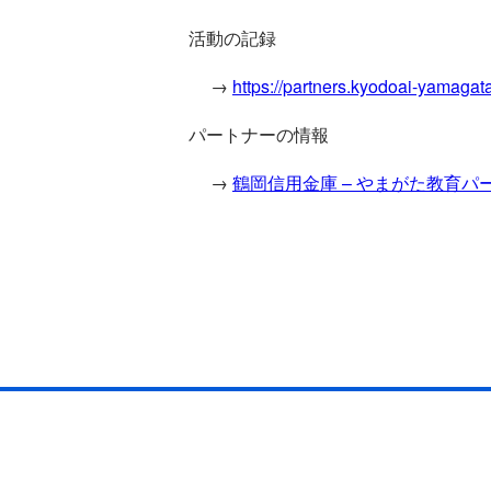
活動の記録
→
https://partners.kyodoai-yamag
パートナーの情報
→
鶴岡信用金庫 – やまがた教育パートナーズ